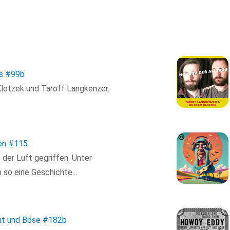
s
#99b
Klotzek und Taroff Langkenzer.
en
#115
der Luft gegriffen. Unter
 so eine Geschichte...
ut und Böse
#182b