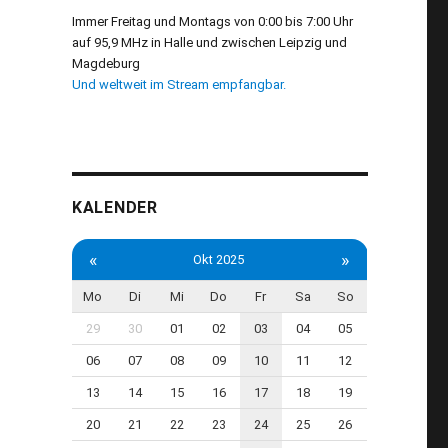
Immer Freitag und Montags von 0:00 bis 7:00 Uhr
auf 95,9 MHz in Halle und zwischen Leipzig und
Magdeburg
Und weltweit im Stream empfangbar.
KALENDER
«
»
Okt 2025
Mo
Di
Mi
Do
Fr
Sa
So
29
30
01
02
03
04
05
06
07
08
09
10
11
12
13
14
15
16
17
18
19
20
21
22
23
24
25
26