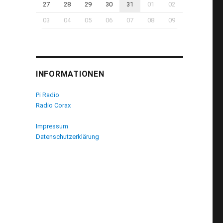
27
28
29
30
31
01
02
03
04
05
06
07
08
09
INFORMATIONEN
Pi Radio
Radio Corax
Impressum
Datenschutzerklärung