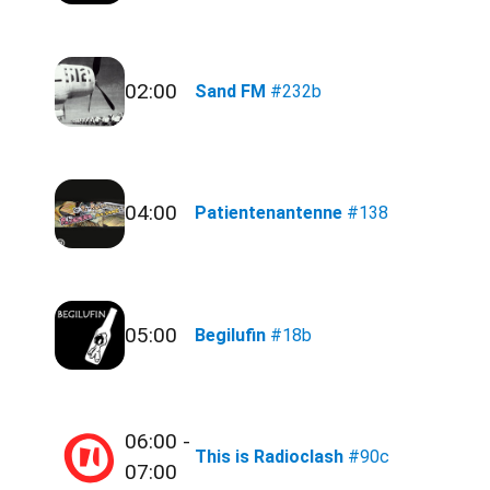
02:00
Sand FM
#232b
04:00
Patientenantenne
#138
05:00
Begilufin
#18b
06:00 -
This is Radioclash
#90c
07:00