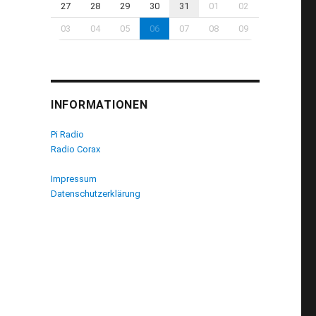
27
28
29
30
31
01
02
03
04
05
06
07
08
09
INFORMATIONEN
Pi Radio
Radio Corax
Impressum
Datenschutzerklärung