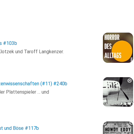
s
#103b
Klotzek und Taroff Langkenzer.
tenwissenschaften (#11)
#240b
der Plattenspieler … und
ut und Böse
#117b