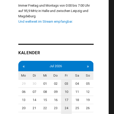
Immer Freitag und Montags von 0:00 bis 7:00 Uhr
auf 95,9 MHz in Halle und zwischen Leipzig und
Magdeburg
Und weltweit im Stream empfangbar.
KALENDER
«
»
Jul 2026
Mo
Di
Mi
Do
Fr
Sa
So
29
30
01
02
03
04
05
06
07
08
09
10
11
12
13
14
15
16
17
18
19
20
21
22
23
24
25
26