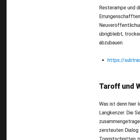
Resterampe und di
Errungenschafften
Neuveröffentlichu
übrigbleibt, troc
abzubauen.
https://subtra
Taroff und W
Was ist denn hier 
Langkenzer. Die S
zusammengetragen
zersteuten Dialog
Tonmitschnitten 