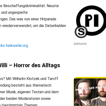
e Beschaffungskriminalität. Neuste
 und ungespielte
ngen. Das was von einer Hitparade
ken wiederverwendet, um die Datenhalden
Subtracks
cks.funkwelle.org
illi – Horror des Alltags
los? Mit Wilhelm Klotzek und Taroff
endung besteht aus thematisch
er Musik, eigenen Texten und dem
 der beiden Moderatoren sowie
zu bestimmten Themen…