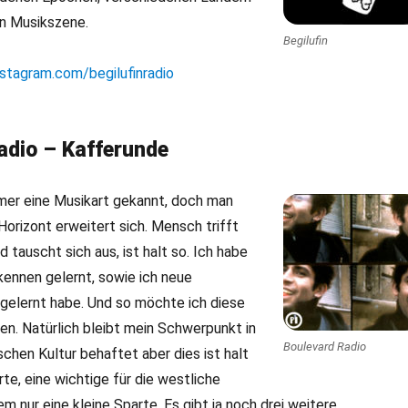
en Musikszene.
Begilufin
stagram.com/begilufinradio
adio – Kafferunde
mmer eine Musikart gekannt, doch man
Horizont erweitert sich. Mensch trifft
tauscht sich aus, ist halt so. Ich habe
ennen gelernt, sowie ich neue
elernt habe. Und so möchte ich diese
len. Natürlich bleibt mein Schwerpunkt in
Boulevard Radio
schen Kultur behaftet aber dies ist halt
rte, eine wichtige für die westliche
em nur eine kleine Sparte. Es gibt ja noch drei weitere