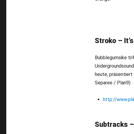
Stroko – It’
Bubblegumsike tri
Undergroundsounds
heute, präsentiert
Separee / Plan9)
http://www.pla
Subtracks –