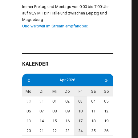
Immer Freitag und Montags von 0:00 bis 7:00 Uhr
auf 95,9 MHz in Halle und zwischen Leipzig und
Magdeburg
Und weltweit im Stream empfangbar.
KALENDER
«
»
Apr 2026
Mo
Di
Mi
Do
Fr
Sa
So
30
31
01
02
03
04
05
06
07
08
09
10
11
12
13
14
15
16
17
18
19
20
21
22
23
24
25
26