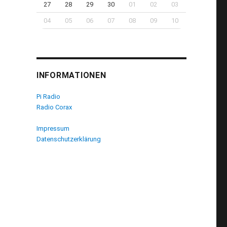
27
28
29
30
01
02
03
04
05
06
07
08
09
10
INFORMATIONEN
Pi Radio
Radio Corax
Impressum
Datenschutzerklärung