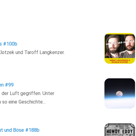
s
#100b
Klotzek und Taroff Langkenzer.
en
#99
der Luft gegriffen. Unter
 so eine Geschichte...
ut und Böse
#188b