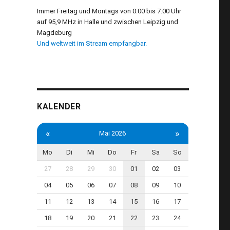
Immer Freitag und Montags von 0:00 bis 7:00 Uhr
auf 95,9 MHz in Halle und zwischen Leipzig und
Magdeburg
Und weltweit im Stream empfangbar.
KALENDER
«
»
Mai 2026
Mo
Di
Mi
Do
Fr
Sa
So
27
28
29
30
01
02
03
04
05
06
07
08
09
10
11
12
13
14
15
16
17
18
19
20
21
22
23
24