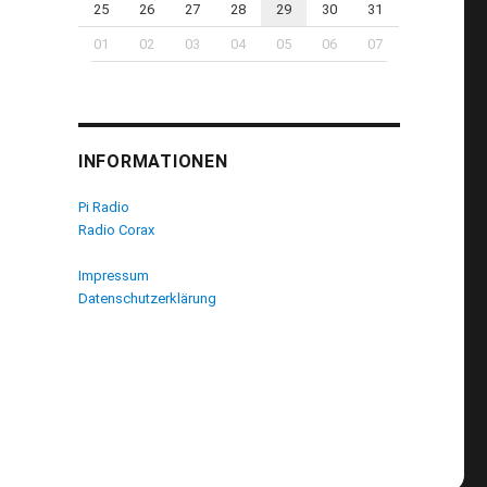
25
26
27
28
29
30
31
01
02
03
04
05
06
07
INFORMATIONEN
Pi Radio
Radio Corax
Impressum
Datenschutzerklärung