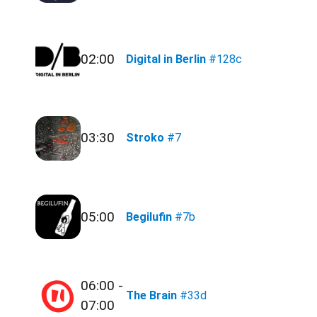
02:00
Digital in Berlin
#128c
03:30
Stroko
#7
05:00
Begilufin
#7b
06:00 -
The Brain
#33d
07:00